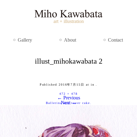
art + illustration
Gallery
About
Contact
illust_mihokawabata 2
Published
2016年7月15日
at
in
.
472 × 478
← Previous
Next →
Ballerina and tower cake.