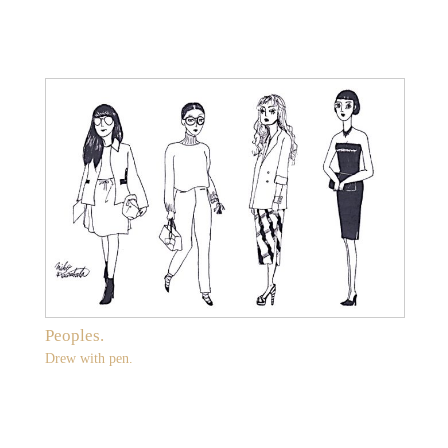
Peoples.
Drew with pen.