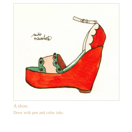
A shoe.
Drew with pen and color inks.