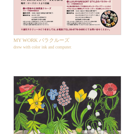
MY WORK バラクルーズ
drew with color ink and computer.