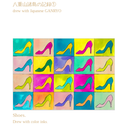
八重山諸島の記録①
drew with Japanese GANRYO
Shoes.
Drew with color inks.