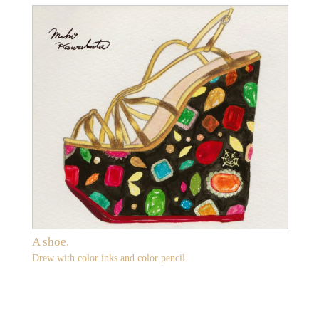
A shoe.
Drew with color inks and color pencil.