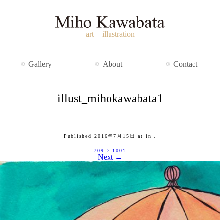
art + illustration
Gallery
About
Contact
illust_mihokawabata1
Published
2016年7月15日
at
in
.
709 × 1001
Next →
Ballerina and tower cake.