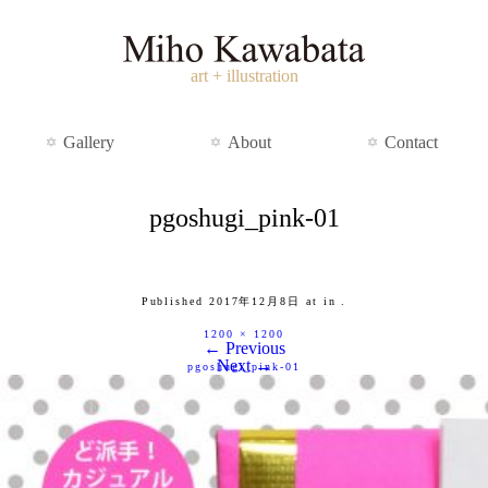
art + illustration
Gallery
About
Contact
pgoshugi_pink-01
Published
2017年12月8日
at
in
.
1200 × 1200
← Previous
Next →
pgoshugi_pink-01