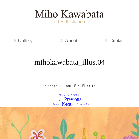
art + illustration
Gallery
About
Contact
mihokawabata_illust04
Published
2018年8月22日
at
in
.
912 × 1336
← Previous
Next →
mihokawabata_illust04