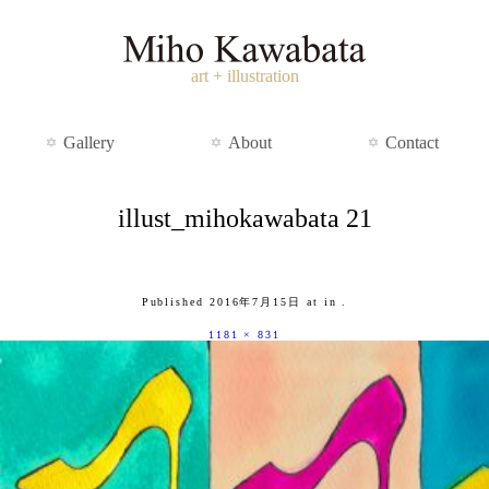
art + illustration
Gallery
About
Contact
illust_mihokawabata 21
Published
2016年7月15日
at
in
.
1181 × 831
Gallery