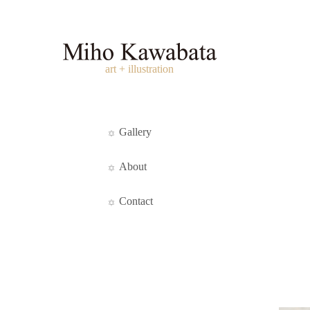
art + illustration
Gallery
About
Contact