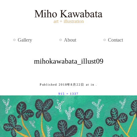
art + illustration
Gallery
About
Contact
mihokawabata_illust09
Published
2018年8月22日
at
in
.
915 × 1337
八重山諸島の記録③